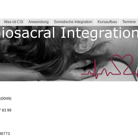
Was ist CSI
Anwendung
Somatische Integration
Kursaufbau
Termine
 (0049)
7 83 99
736773